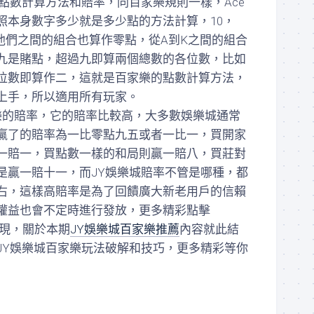
點數計算方法和賠率，同百家樂規則一樣，Ace
照本身數字多少就是多少點的方法計算，10，
，他們之間的組合也算作零點，從A到K之間的組合
九是賭點，超過九即算兩個總數的各位數，比如
位數即算作二，這就是百家樂的點數計算方法，
上手，所以適用所有玩家。
樂的賠率，它的賠率比較高，大多數娛樂城通常
贏了的賠率為一比零點九五或者一比一，買開家
一賠一，買點數一樣的和局則贏一賠八，買莊對
是贏一賠十一，而JY娛樂城賠率不管是哪種，都
右，這樣高賠率是為了回饋廣大新老用戶的信賴
權益也會不定時進行發放，更多精彩點擊
現，關於本期
JY娛樂城百家樂推薦
內容就此結
JY娛樂城百家樂玩法破解和技巧，更多精彩等你