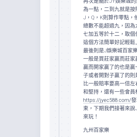
再次是關於JY娛樂城的
為一點，二到九就是按
J，Q，K則算作零點
總數不能超過九，因為
七加五等於十二，取個
這個方法簡單好記輕鬆
最後則是J娛樂城百家
一般是買莊家贏而莊家
贏而開家贏了的也是贏
子或者開對子贏了的則
比一般賠率要高一倍左
和堅持，還有一些會員
https://jyec588.com/
發
束，下期我們接著來說
來玩！
九州百家樂