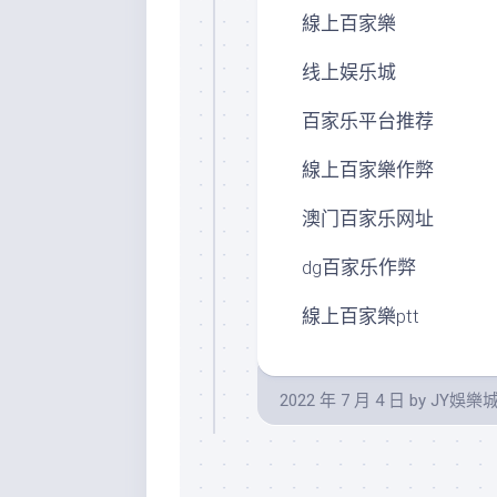
線上百家樂
线上娱乐城
百家乐平台推荐
線上百家樂作弊
澳门百家乐网址
dg百家乐作弊
線上百家樂ptt
2022 年 7 月 4 日
by
JY娛樂