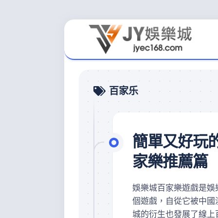
Skip
to
content
百家乐
簡單又好玩
家樂推薦篇
娛樂城百家樂遊戲是娛
個遊戲，自從它被中國
城的衍生也發展了線上