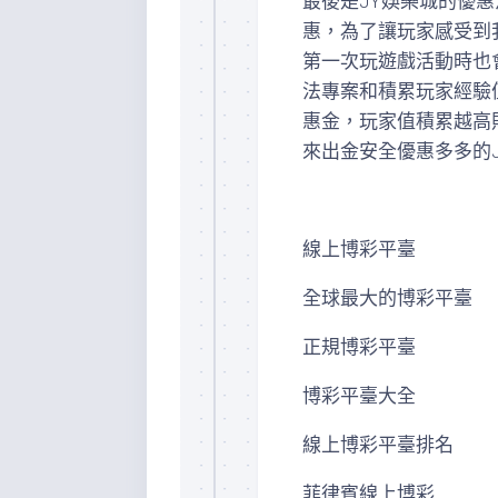
最後是JY娛樂城的優
惠，為了讓玩家感受到
第一次玩遊戲活動時也
法專案和積累玩家經驗
惠金，玩家值積累越高
來出金安全優惠多多的
線上博彩平臺
全球最大的博彩平臺
正規博彩平臺
博彩平臺大全
線上博彩平臺排名
菲律賓線上博彩