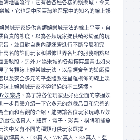
臺灣地區流行，它有著各種各樣的娛樂城，今天
娛樂城，它也是中國臺灣地區眾中的知名的線上娛
娛樂城玩家提供各類娛樂城玩法的線上平臺，自
業負責的態度，以為各類玩家提供精彩紛呈的玩
宗旨，並且對自身內部運營進行不斷發展和完
十萬名的註冊玩家和遍佈世界各地的服務網點以
經營執照，另外JY娛樂城的各類博弈產業也如火
展了各類線上娛樂城玩法，以品類齊全的遊戲種
度以及安全多元的平臺體系在星羅棋佈的線上娛
是線上娛樂城玩家不容錯過的不二選擇。
JY娛樂城
，為了讓各位玩家更好更全面的掌握娛
進一步具體介紹一下它多元的遊戲品目和完善的
為全面和客觀的介紹，能夠讓各位玩家玩轉JY娛
上游戲包括真人、體育、電子、彩票、棋牌和捕魚
玩法中又有不同的種類可供玩家選擇。
有歐博真人、DG真人、WM真人、SA真人、亞