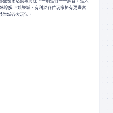
哪些優惠活動等將在下一期進行一一解答，進入
速瞭解JY娛樂城，有利於各位玩家擁有更豐富
娛樂城各大玩法。