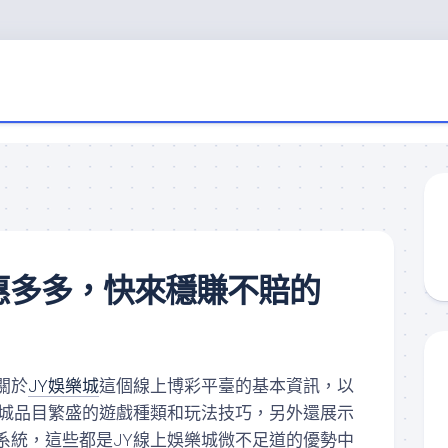
惠多多，快來穩賺不賠的
關於
JY娛樂城
這個線上博彩平臺的基本資訊，以
樂城品目繁盛的遊戲種類和玩法技巧，另外還展示
系統，這些都是JY線上娛樂城微不足道的優勢中