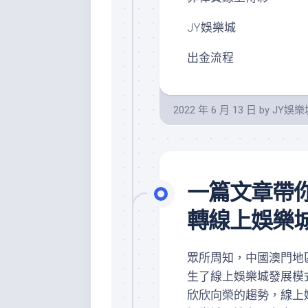
JY娛樂城
出金流程
2022 年 6 月 13 日
by
JY娛樂
一篇文章帶
轉線上娛樂
眾所周知，中國澳門地
生了線上娛樂城發展模
欣欣向榮的趨勢，線上