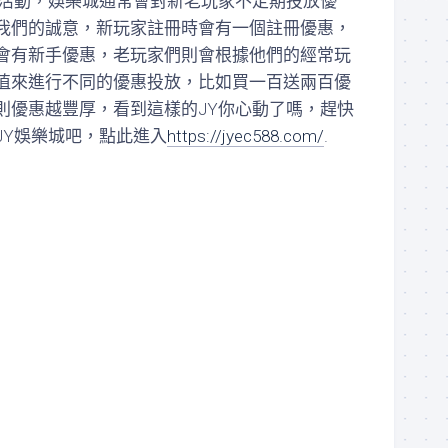
惠活動，娛樂城通常會對新老玩家不定期投放優
我們的誠意，新玩家註冊時會有一個註冊優惠，
會有新手優惠，老玩家們則會根據他們的經常玩
值來進行不同的優惠投放，比如買一百送兩百優
則優惠越豐厚，看到這樣的JY你心動了嗎，趕快
JY娛樂城吧，點此進入
https://jyec588.com/
.